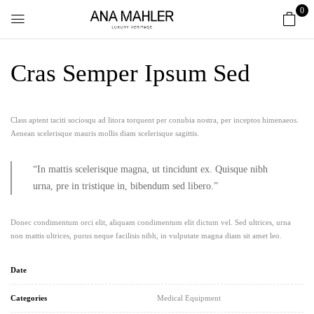
0
Cras Semper Ipsum Sed
Class aptent taciti sociosqu ad litora torquent per conubia nostra, per inceptos himenaeos.
Aenean scelerisque mauris mollis diam scelerisque sagittis.
“In mattis scelerisque magna, ut tincidunt ex. Quisque nibh
urna, pre in tristique in, bibendum sed libero.”
Donec condimentum orci elit, aliquam condimentum elit dictum vel. Sed ultrices, urna
non mattis ultrices, purus neque facilisis nibh, in vulputate magna diam sit amet leo.
Date
Categories
Medical Equipment