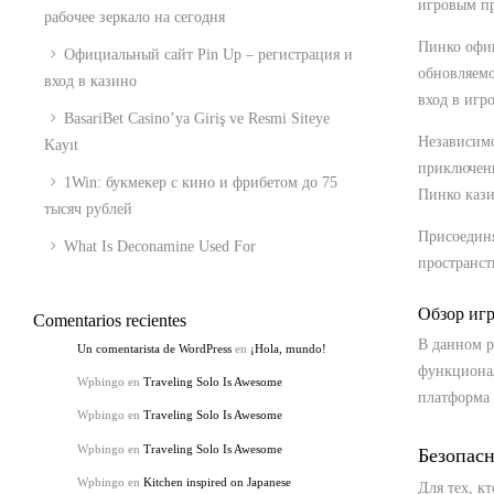
игровым пр
рабочее зеркало на сегодня
Пинко офиц
Официальный сайт Pin Up – регистрация и
обновляемо
вход в казино
вход в игр
BasariBet Casino’ya Giriş ve Resmi Siteye
Независимо
Kayıt
приключени
1Win: букмекер с кино и фрибетом до 75
Пинко кази
тысяч рублей
Присоединя
What Is Deconamine Used For
пространст
Обзор иг
Comentarios recientes
В данном р
Un comentarista de WordPress
en
¡Hola, mundo!
функционал
Wpbingo
en
Traveling Solo Is Awesome
платформа 
Wpbingo
en
Traveling Solo Is Awesome
Wpbingo
en
Traveling Solo Is Awesome
Безопасн
Wpbingo
en
Kitchen inspired on Japanese
Для тех, к