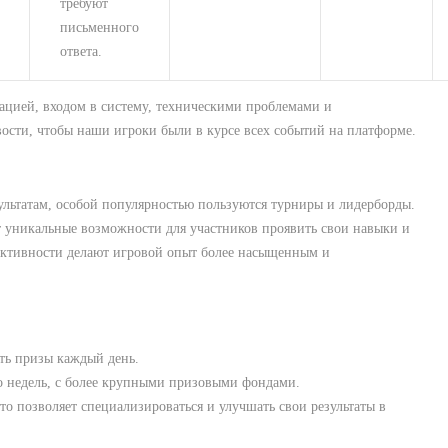
требуют
письменного
ответа.
ацией, входом в систему, техническими проблемами и
сти, чтобы наши игроки были в курсе всех событий на платформе.
ультатам, особой популярностью пользуются турниры и лидерборды.
ют уникальные возможности для участников проявить свои навыки и
рактивности делают игровой опыт более насыщенным и
ть призы каждый день.
ко недель, с более крупными призовыми фондами.
о позволяет специализироваться и улучшать свои результаты в