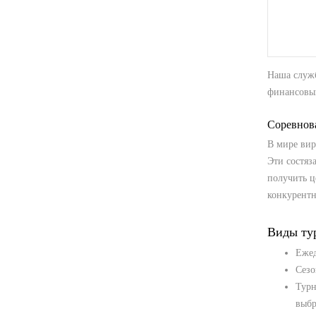
Наша служб
финансовым
Соревнова
В мире вир
Эти состяз
получить ц
конкурент
Виды ту
Ежед
Сезо
Турн
выбр