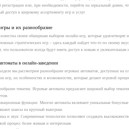
 регистрации или, при необходимости, перейти на зеркальный домен, ч
й доступ к широкому ассортименту игр и услуг.
гры и их разнообразие
известна своим обширным выбором онлайн-игр, которые удовлетворят ин
сложных стратегических игр – здесь каждый найдет что-то по своему вку
т, что пользователи всегда будут иметь доступ к новым и увлекательным 
автоматы в онлайн-заведении
азделе мы рассмотрим разнообразие игровых автоматов, доступных на п
ии игр, их особенностях и возможностях, которые делают игровой проц
ообразие тематик: Игровые автоматы предлагают широкий выбор тематик
том.
вационные функции: Многие автоматы включают уникальные бонусные р
шают шансы на крупный выигрыш.
ика и звук: Современные технологии позволяют создавать высококачеств
вой процесс более живым и интересным.