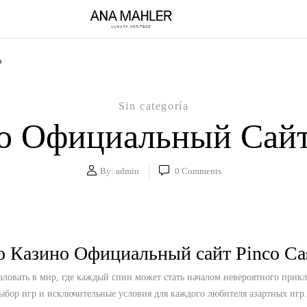
o
Sin categoría
о Официальный Сайт 
By:
admin
0
Comments
 Казино Официальный сайт Pinco Ca
ловать в мир, где каждый спин может стать началом невероятного прикл
бор игр и исключительные условия для каждого любителя азартных игр. З