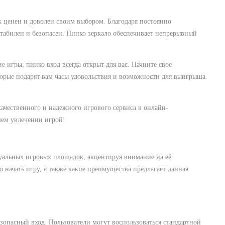
к ценен и доволен своим выбором. Благодаря постоянно
стабилен и безопасен. Пинко зеркало обеспечивает непрерывный
 игры, пинко вход всегда открыт для вас. Начните свое
торые подарят вам часы удовольствия и возможности для выигрыша.
качественного и надежного игрового сервиса в онлайн-
шем увлечении игрой!
уальных игровых площадок, акцентируя внимание на её
 начать игру, а также какие преимущества предлагает данная
езопасный вход. Пользователи могут воспользоваться стандартной