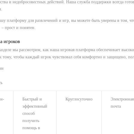
тва и недобросовестных действий. Наша служба поддержки всегда гото
и.
шу платформу для развлечений и игр, вы можете быть уверены в том, что
 – прост и понятен.
а игроков
азделе мы рассмотрим, как наша игровая платформа обеспечивает высок
к тому, чтобы каждый игрок чувствовал себя комфортно и защищено, по
зи
ть
н-
Быстрый и
Круглосуточно
Электронная
эффективный
почта
способ
получить
помощь в