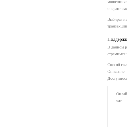
мошенничес
операциям
Выбирая на
транзакций
Поддержк
В данном р
стремимся 
Способ свя
Описание
Доступнос
Онлай
чат