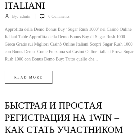
ITALIANI
By:
admin
0
Comments
Approfitta della Demo Bonus Buy ‘Sugar Rush 1000’ nei Casinò Online
Italiani Table Approfitta della Demo Bonus Buy di Sugar Rush 1000:
Gioca Gratis sui Migliori Casinò Online Italiani Scopri Sugar Rush 1000
con Bonus Demo: Come Funziona sui Casinò Online Italiani Prova Sugar
Rush 1000 con Bonus Demo Buy: Tutto quello che...
READ MORE
БЫСТРАЯ И ПРОСТАЯ
РЕГИСТРАЦИЯ НА 1WIN –
КАК СТАТЬ УЧАСТНИКОМ