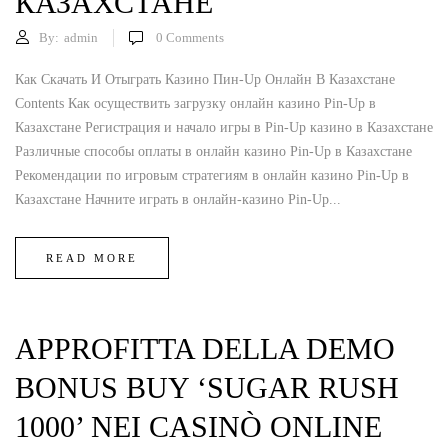
КАЗАХСТАНЕ
By:
admin
0
Comments
Как Скачать И Отыграть Казино Пин-Up Онлайн В Казахстане
Contents Как осуществить загрузку онлайн казино Pin-Up в
Казахстане Регистрация и начало игры в Pin-Up казино в Казахстане
Различные способы оплаты в онлайн казино Pin-Up в Казахстане
Рекомендации по игровым стратегиям в онлайн казино Pin-Up в
Казахстане Начните играть в онлайн-казино Pin-Up...
READ MORE
APPROFITTA DELLA DEMO
BONUS BUY ‘SUGAR RUSH
1000’ NEI CASINÒ ONLINE