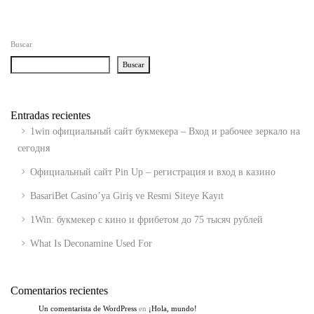
Buscar
Buscar
Entradas recientes
1win официальный сайт букмекера – Вход и рабочее зеркало на
сегодня
Официальный сайт Pin Up – регистрация и вход в казино
BasariBet Casino’ya Giriş ve Resmi Siteye Kayıt
1Win: букмекер с кино и фрибетом до 75 тысяч рублей
What Is Deconamine Used For
Comentarios recientes
Un comentarista de WordPress
en
¡Hola, mundo!