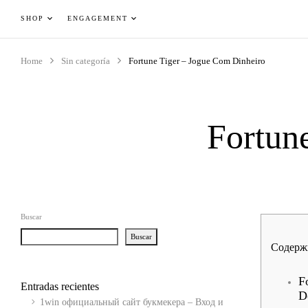
SHOP
ENGAGEMENT
Home
Sin categoría
Fortune Tiger – Jogue Com Dinheiro
Fortun
Buscar
Buscar
Содерж
F
Entradas recientes
D
1win официальный сайт букмекера – Вход и