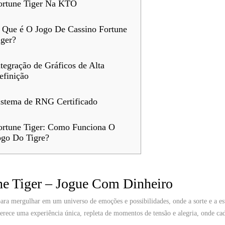
ortune Tiger Na KTO
 Que é O Jogo De Cassino Fortune
iger?
ntegração de Gráficos de Alta
efinição
istema de RNG Certificado
ortune Tiger: Como Funciona O
ogo Do Tigre?
ne Tiger – Jogue Com Dinheiro
para mergulhar em um universo de emoções e possibilidades, onde a sorte e a es
erece uma experiência única, repleta de momentos de tensão e alegria, onde ca