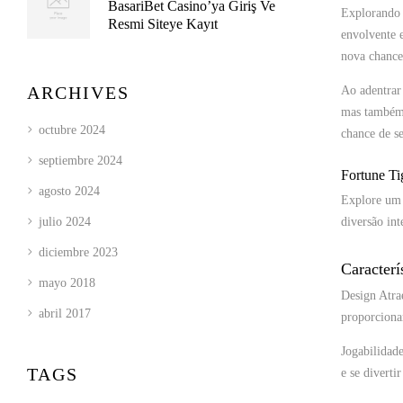
BasariBet Casino’ya Giriş Ve
Explorando 
Resmi Siteye Kayıt
envolvente 
nova chance
ARCHIVES
Ao adentrar 
mas também 
octubre 2024
chance de se
septiembre 2024
Fortune Ti
agosto 2024
Explore um m
julio 2024
diversão in
diciembre 2023
Caracterí
mayo 2018
Design Atrae
abril 2017
proporciona
Jogabilidade
TAGS
e se divertir