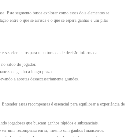
nsa. Este segmento busca explorar como esses dois elementos se
ação entre o que se arrisca e o que se espera ganhar é um pilar
er esses elementos para uma tomada de decisão informada.
s no saldo do jogador.
ances de ganho a longo prazo.
evando a apostas desnecessariamente grandes.
Entender essas recompensas é essencial para equilibrar a experiência de
indo jogadores que buscam ganhos rápidos e substanciais.
de ser uma recompensa em si, mesmo sem ganhos financeiros.