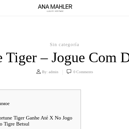
Sin categoría
e Tiger – Jogue Com D
By:
admin
0
Comments
имое
ortune Tiger Ganhe Até X No Jogo
o Tigre Betsul