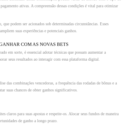
pagamento ativas. A compreensão dessas condições é vital para otimizar
o, que podem ser acionados sob determinadas circunstâncias. Esses
ampliem suas experiências e potenciais ganhos.
E GANHAR COM AS NOVAS BETS
eado em sorte, é essencial adotar técnicas que possam aumentar a
orar seus resultados ao interagir com essa plataforma digital.
nálise das combinações vencedoras, a frequência das rodadas de bônus e a
tar suas chances de obter ganhos significativos.
es claros para suas apostas e respeite-os. Alocar seus fundos de maneira
ortunidades de ganho a longo prazo.