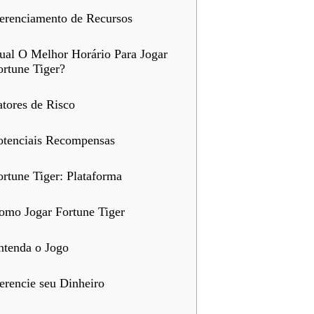
erenciamento de Recursos
ual O Melhor Horário Para Jogar
ortune Tiger?
atores de Risco
otenciais Recompensas
ortune Tiger: Plataforma
omo Jogar Fortune Tiger
ntenda o Jogo
erencie seu Dinheiro