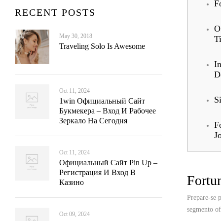
F
RECENT POSTS
O
May 30, 2018
T
Traveling Solo Is Awesome
I
D
Oct 11, 2024
S
1win Официальный Сайт
Букмекера – Вход И Рабочее
Зеркало На Сегодня
F
J
Oct 11, 2024
Официальный Сайт Pin Up –
Регистрация И Вход В
Fortu
Казино
Prepare-se 
segmento of
Oct 09, 2024